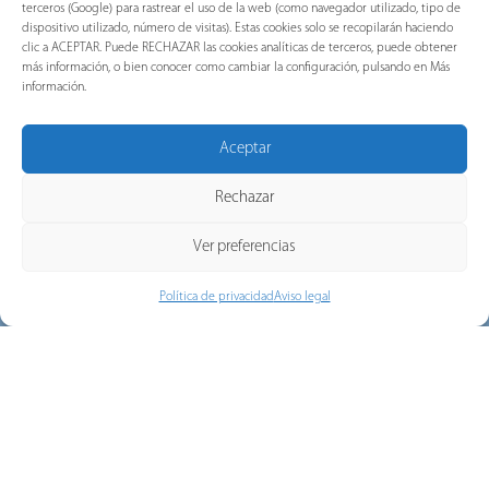
terceros (Google) para rastrear el uso de la web (como navegador utilizado, tipo de
rápido e independiente gracias a la acumulación
dispositivo utilizado, número de visitas). Estas cookies solo se recopilarán haciendo
de energía potencial elástica que se transmite a
clic a ACEPTAR. Puede RECHAZAR las cookies analíticas de terceros, puede obtener
gran velocidad.
más información, o bien conocer como cambiar la configuración, pulsando en Más
información.
Aceptar
Rechazar
Ver preferencias
Política de privacidad
Aviso legal